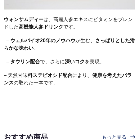
ウォンサムディー
は、高麗人参エキスにビタミンをブレン
ドした
高機能人参ドリンク
です。
–
ウェルバイオ
20
年のノウハウ
が生む、
さっぱりとした滑
らかな味わい
。
–
タウリン配合
で、さらに
深いコク
を実現。
– 天然甘味料
ステビオシド配合
により、
健康を考えたバラ
ンス
の取れた一本です。
おすすめ商品
もっと見る